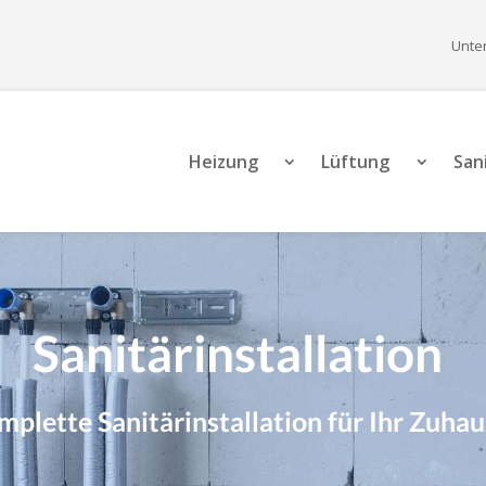
Unte
Heizung
Lüftung
San
Sanitärinstallation
mplette Sanitärinstallation für Ihr Zuha