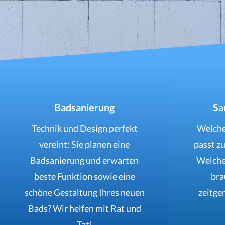
Badsanierung
Sa
Technik und Design perfekt
Welche
vereint: Sie planen eine
passt z
Badsanierung und erwarten
Welche
beste Funktion sowie eine
bra
schöne Gestaltung Ihres neuen
zeitge
Bads? Wir helfen mit Rat und
Tat!