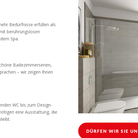
hr Bedürfnisse erfüllen als
 mit berührungslosen
 dem Spa.
mschöne Badezimmerserien,
sprachen – wir zeigen Ihnen
renden WC bis zum Design-
ötigen eine Ausstattung, die
leibt.
DÜRFEN WIR SIE U